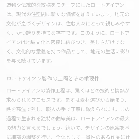
造物や伝統的な紋様をモチーフにしたロートアイアン
製作過程における職人の思い
は、現代の住空間に新たな価値を加えています。地元の
技術が芸術性に昇華する瞬間
文化が息づくデザインは、住む人々にとって親しみやす
地域資源を活かした持続可能な製作
く、かつ誇りを持てる存在です。このように、ロートア
ロートアイアンの装飾がもたらす空間の変化松
イアンは地域文化と密接に結びつき、美しさだけでな
崎町の職人の視点から
く、文化的な意義を持つ作品として、地元の生活に彩り
を与え続けています。
空間デザインにおけるロートアイアンの役
割
ロートアイアン製作の工程とその重要性
装飾が空間に与える心理的影響
ロートアイアンの製作工程は、驚くほどの技術と情熱が
職人が考える理想の空間とその実現
求められるプロセスです。まずは素材選びから始まり、
ロートアイアンによる空間のパーソナライ
鉄を高温で熱し、職人の手で丁寧に鍛えられます。この
ズ
過程で生まれる独特の曲線美は、ロートアイアンの最大
統一感と変化を生むデザインの工夫
の魅力と言えるでしょう。続いて、デザインの原案を基
実際の施工例から学ぶ空間変化の事例
に細部の調整を行い、全体として一貫性のある作品に仕