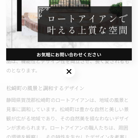
の工房では、伝統的な技法を用いながらも、現代のニー
ズに合ったデザインを追求しています。各作品は、職人
の手によって丁寧に仕上げられ、その結果、唯一無二の
存在感を放つことができます。ロートアイアンの曲線美
は、金属でありながら柔らかさや温もりを感じさせ、訪
れる人々に感動を与えます。職人の魂が宿るこれらの作
お気軽にお問い合わせください
品は、機能性とデザイン性を両立させ、長く愛されるも
お気軽にお問い合わせください
のとなります。
松崎町の風景と調和するデザイン
静岡県賀茂郡松崎町のロートアイアンは、地域の風景と
見事に調和しています。松崎町は豊かな自然と美しい景
観が広がる地域であり、その自然美を損なわないデザイ
ンが求められます。ロートアイアンの職人たちは、周囲
の環境を観察し、その特性を生かしたデザインを考案し