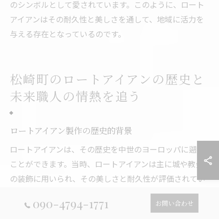
のシンボルとして愛されています。このように、ロート
アイアンはその耐久性と美しさを通して、地域に活力を
与える存在となっているのです。
松崎町のロートアイアンの歴史と
未来職人の情熱を追う
ロートアイアン製作の歴史的背景
ロートアイアンは、その歴史を中世のヨーロッパに遡る
ことができます。当時、ロートアイアンは主に城や教会
の装飾に用いられ、その美しさと耐久性が評価されてい
ました。日本では、明治時代以降に西洋文化の影響を受
090-4794-1771
お問い合わせ
けて普及し始め、職人たちは伝統的な技術を学びながら