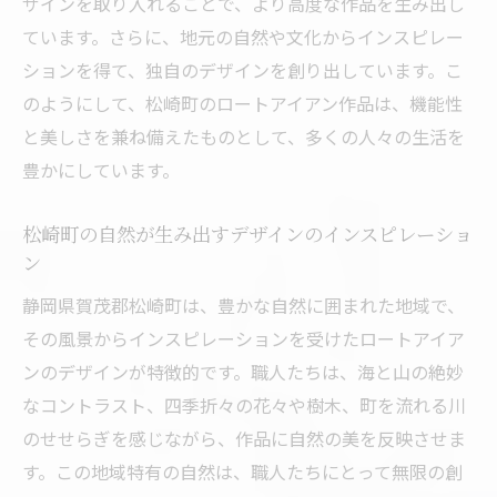
ザインを取り入れることで、より高度な作品を生み出し
実用性を兼ね備えたデザインの力
ています。さらに、地元の自然や文化からインスピレー
ロートアイアン製品の多様な利用方法
ションを得て、独自のデザインを創り出しています。こ
毎日の生活を豊かにする芸術作品
のようにして、松崎町のロートアイアン作品は、機能性
機能美が生み出す空間の変化
と美しさを兼ね備えたものとして、多くの人々の生活を
豊かにしています。
職人の技術が支える耐久性
カスタムメイドによる個別対応の魅力
松崎町の自然が生み出すデザインのインスピレーショ
ロートアイアン製品が暮らしに与える影響静岡
ン
県賀茂郡松崎町の事例
静岡県賀茂郡松崎町は、豊かな自然に囲まれた地域で、
住まいに品格を添えるロートアイアンの力
その風景からインスピレーションを受けたロートアイア
日常を彩るアートとしての可能性
ンのデザインが特徴的です。職人たちは、海と山の絶妙
地域に根ざした作品が生む共感
なコントラスト、四季折々の花々や樹木、町を流れる川
持続可能なデザインとその影響
のせせらぎを感じながら、作品に自然の美を反映させま
生活空間のスタイルを一新する力
す。この地域特有の自然は、職人たちにとって無限の創