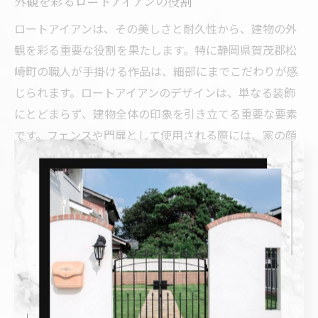
外観を彩るロートアイアンの役割
ロートアイアンは、その美しさと耐久性から、建物の外
観を彩る重要な役割を果たします。特に静岡県賀茂郡松
崎町の職人が手掛ける作品は、細部にまでこだわりが感
じられます。ロートアイアンのデザインは、単なる装飾
にとどまらず、建物全体の印象を引き立てる重要な要素
です。フェンスや門扉として使用される際には、家の顔
としての役割を果たし、訪れる人に強い印象を与えま
す。ロートアイアンの特性である重厚さと繊細さが、建
物に一層の風格をもたらし、長年にわたってその美しさ
を保ち続けます。
門扉・フェンスに宿る職人の魂
門扉やフェンスに見られるロートアイアンの美しさは、
職人たちの技術と情熱が詰まった賜物です。特に松崎町