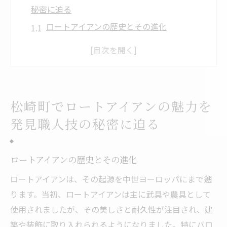
秘密に迫る
ロートアイアンの歴史とその進化
職人たちの情熱と技術の磨き方
松崎町の自然が生み出すデザインのインス
ピレーション
地元の文化とロートアイアンの融合
松崎町でロートアイアンの魅力を
ロートアイアン製作の工程とその重要性
発見職人技の秘密に迫る
職人たちの挑戦と未来へのビジョン
ロートアイアンの芸術性静岡県賀茂郡松崎町の
ロートアイアンの歴史とその進化
職人たち
アートとしてのロートアイアンの位置づけ
ロートアイアンは、その起源を中世ヨーロッパにまで遡
ります。当初、ロートアイアンは主に武具や農具として
デザインに込められたメッセージとストー
使用されましたが、その美しさと耐久性が注目され、建
リー
築や装飾に取り入れられるようになりました。特にバロ