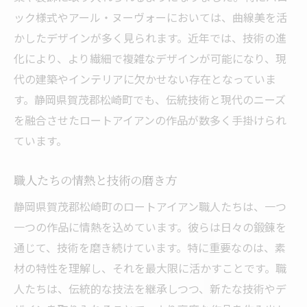
松崎町の職人が手掛ける意匠の美学
ック様式やアール・ヌーヴォーにおいては、曲線美を活
芸術作品としての評価とその背景
かしたデザインが多く見られます。近年では、技術の進
技術と美の融合がもたらす感動
化により、より繊細で複雑なデザインが可能になり、現
職人ならではの独自性と創造力
代の建築やインテリアに欠かせない存在となっていま
フェンスや門扉に息づくロートアイアンの美し
す。静岡県賀茂郡松崎町でも、伝統技術と現代のニーズ
さ松崎町のクラフトマンシップ
を融合させたロートアイアンの作品が数多く手掛けられ
外観を彩るロートアイアンの役割
ています。
門扉・フェンスに宿る職人の魂
職人たちの情熱と技術の磨き方
松崎町の風景と調和するデザイン
静岡県賀茂郡松崎町のロートアイアン職人たちは、一つ
機能性と美しさの両立を追求
一つの作品に情熱を込めています。彼らは日々の鍛錬を
細部に宿る技術とデザインのこだわり
通じて、技術を磨き続けています。特に重要なのは、素
暮らしに溶け込むアートとしての価値
材の特性を理解し、それを最大限に活かすことです。職
松崎町のロートアイアン職人が織りなす芸術と
人たちは、伝統的な技法を継承しつつ、新たな技術やデ
実用性の融合