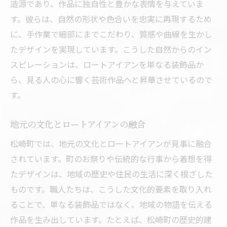
造源であり、作品に独自性と豊かな表情を与えていま
松崎町での成功事例とその影響
す。彼らは、自然の形状や色合いを忠実に再現するため
松崎町のロートアイアンの歴史と未来職人の情
に、手作業で細部にまでこだわり、質感や曲線を生かし
熱を追う
たデザインを実現しています。こうした自然からのイン
ロートアイアン製作の歴史的背景
スピレーションは、ロートアイアンを単なる装飾品か
松崎町での伝統の継承と発展
ら、見る人の心に響く芸術作品へと昇華させているので
職人の情熱が支える未来への挑戦
す。
新しい世代の職人たちの活躍
地域における職人の役割と影響
地元の文化とロートアイアンの融合
未来に向けた展望と革新
松崎町では、地元の文化とロートアイアンが見事に融合
静岡県賀茂郡松崎町のロートアイアン技術その
されています。町のお祭りや伝統的な行事から着想を得
深い魅力に迫る
たデザインは、地域の歴史や住民の生活に深く根ざした
ものです。職人たちは、こうした文化的要素を取り入れ
職人技が生み出す精緻な細工
ることで、単なる装飾品ではなく、地域の物語を伝える
材料選びから始まる品質へのこだわり
作品を生み出しています。たとえば、松崎町の歴史的建
伝統工芸と最新技術の融合