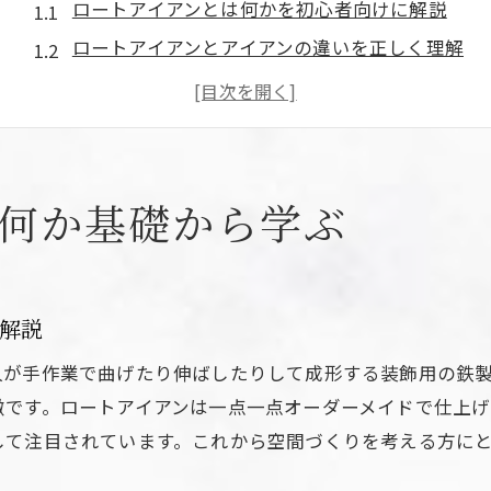
ロートアイアンとは何かを初心者向けに解説
ロートアイアンとアイアンの違いを正しく理解
ロートアイアンの原材料と製造工程の基本
ロートアイアンが注目される理由と特徴
ロートアイアン製品の歴史的背景と魅力
ロートアイアン入門で押さえるべき基礎知識
は何か基礎から学ぶ
門扉や手すりに映えるロートアイアンの特徴
ロートアイアン門扉の美しさと機能性の秘密
ロートアイアン手すりが選ばれる理由を探る
解説
ロートアイアンのデザインが空間に与える効果
人が手作業で曲げたり伸ばしたりして成形する装飾用の鉄
ロートアイアン門扉や手すりのカスタマイズ例
徴です。ロートアイアンは一点一点オーダーメイドで仕上
ロートアイアンフェンスとの相性と魅力を解説
して注目されています。これから空間づくりを考える方に
ロートアイアンで叶う独自の空間演出とは