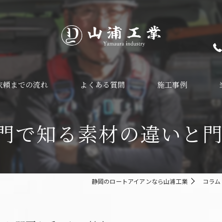
依頼までの流れ
よくある質問
施工事例
手
門で知る素材の違いと
ガ
ガ
静岡のロートアイアンなら山浦工業
コラム
イ
ア