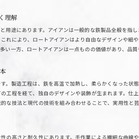
デザインで差がつくロートアイアンの魅力
ロートアイアンデザインの多様性を楽しむ方法
く理解
ロートアイアンならではの曲線美と重厚感
法と用途にあります。アイアンは一般的な鉄製品全般を指し
ロートアイアン製品で個性を演出するポイント
。これにより、ロートアイアンはより自由なデザインや細
ロートアイアン門扉・手すりで空間に統一感を
が多い一方、ロートアイアンは一点ものの価値があり、品質
ロートアイアンデザインの選び方と注意点
ロートアイアンオーダーメイドで叶う理想形
本
鋳物とロートアイアンの違いを徹底解説
です。製造工程は、鉄を高温で加熱し、柔らかくなった状
ロートアイアンと鋳物の製法や特性を比較
どの工程を経て、独自のデザインや装飾が生まれます。仕
ロートアイアンと鋳物の見た目の違いに注目
統的な技法と現代の技術を組み合わせることで、実用性と芸
ロートアイアンとアイアン製品の違いを深掘り
ロートアイアンと鋳物の耐久性を徹底検証
ロートアイアン選びで誤解しやすいポイント
ン性の高さと耐久性にあります。手作業による繊細な曲線