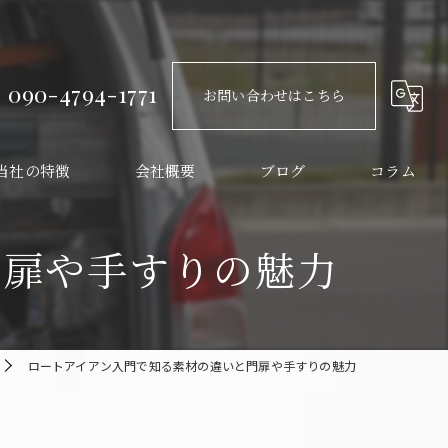
090-4794-1771
お問い合わせはこちら
当社の特徴
会社概要
ブログ
コラム
すり
門扉や手すりの魅力
レージ
ーデニング
ロートアイアン入門で知る素材の違いと門扉や手すりの魅力
ンテリア
ンティーク風