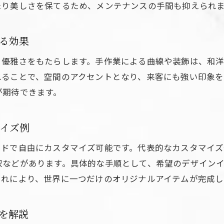
ロートアイアン製品のコーディネート方法
たり美しさを保てるため、メンテナンスの手間も抑えられ
ロートアイアン門扉・手すりの活用事例集
ロートアイアンと他素材の組み合わせ術
る効果
ロートアイアンで実現する理想の住空間
と優雅さをもたらします。手作業による曲線や装飾は、和
れることで、空間のアクセントとなり、来客にも強い印象を
が期待できます。
イズ例
イドで自由にカスタマイズ可能です。代表的なカスタマイ
択などがあります。具体的な手順として、希望のデザイン
これにより、世界に一つだけのオリジナルアイテムが完成し
を解説