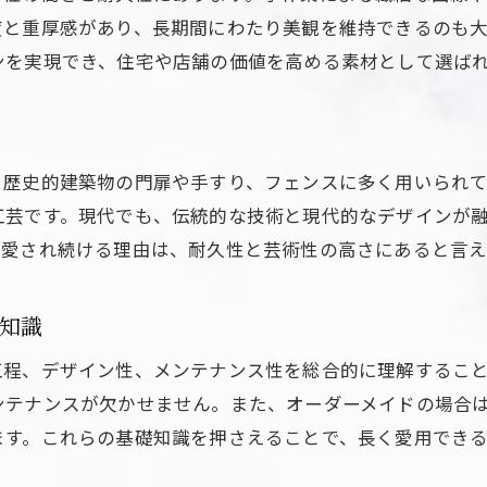
ロートアイアンと鋳物の選択基準を解説
度と重厚感があり、長期間にわたり美観を維持できるのも
ンを実現でき、住宅や店舗の価値を高める素材として選ば
ロートアイアンならではの錆対策と耐久性
ロートアイアンの錆対策とメンテナンス方法
ロートアイアンの耐久性を保つための工夫
ロートアイアン製門扉の長持ちの秘訣とは
、歴史的建築物の門扉や手すり、フェンスに多く用いられ
ロートアイアン手すりの錆防止ポイント解説
工芸です。現代でも、伝統的な技術と現代的なデザインが
て愛され続ける理由は、耐久性と芸術性の高さにあると言え
ロートアイアンフェンスの耐候性を高める方法
ロートアイアン製品を長く美しく使うコツ
お気軽にお問い合わせください
お気軽にお問い合わせください
知識
フェンス選びに役立つ素材比較のポイント
ロートアイアンフェンスと他素材の違い解説
工程、デザイン性、メンテナンス性を総合的に理解するこ
ンテナンスが欠かせません。また、オーダーメイドの場合
ロートアイアンフェンス選びの注意点とは
ます。これらの基礎知識を押さえることで、長く愛用できる
ロートアイアンの素材強度と安全性の比較
ロートアイアンフェンスのメリットとデメリット