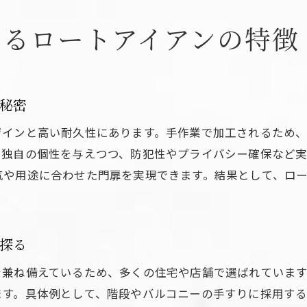
ロートアイアンと鋳物フェンスの選び方のコツ
えるロートアイアンの特徴
ロートアイアンフェンスで得られる安心感
ロートアイアン製品を選ぶ際の注意点とは
ロートアイアン製品選びで重視すべきポイント
秘密
ロートアイアン門扉・手すりの選定基準を解説
ザインと高い耐久性にあります。手作業で加工されるため
ロートアイアンメーカー選びのチェック項目
に独自の個性を与えつつ、防犯性やプライバシー確保など
ロートアイアン製品のオーダー時の注意点
気や用途に合わせた門扉を実現できます。結果として、ロ
ロートアイアンのメンテナンス性を比較検討
ロートアイアン製品で満足するためのコツ
空間演出に生きるロートアイアン活用術
探る
ロートアイアンで空間を彩る実例とアイデア
を兼ね備えているため、多くの住宅や店舗で選ばれていま
ロートアイアン活用で変わる室内外デザイン
ます。具体例として、階段やバルコニーの手すりに採用す