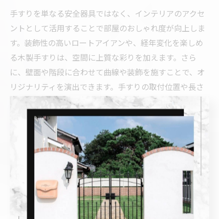
手すりを単なる安全器具ではなく、インテリアのアクセ
ントとして活用することで部屋のおしゃれ度が向上しま
す。装飾性の高いロートアイアンや、経年変化を楽しめ
る木製手すりは、空間に上質な彩りを加えます。さら
に、壁面や階段に合わせて曲線や装飾を施すことで、オ
リジナリティを演出できます。手すりの取付位置や長さ
も工夫し、空間全体のバランスを意識することが重要で
す。
安全と美を兼ね備えた手すり活用法
安全性とデザイン性を両立した手すり活用には、用途ご
との工夫が欠かせません。例えば、階段や玄関にはしっ
かりとした強度のあるタイプを、リビングや廊下にはイ
ンテリア性を重視したデザインを選ぶと良いでしょう。