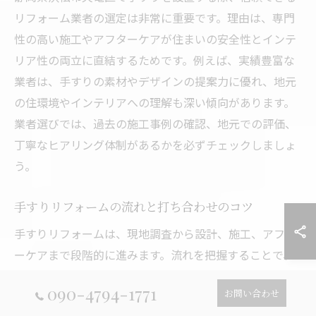
リフォーム業者の選定は非常に重要です。理由は、専門
性の高い施工やアフターケアが住まいの安全性とインテ
リア性の両立に直結するためです。例えば、実績豊富な
業者は、手すりの素材やデザインの提案力に優れ、地元
の住環境やインテリアへの理解も深い傾向があります。
業者選びでは、過去の施工事例の確認、地元での評価、
丁寧なヒアリング体制があるかを必ずチェックしましょ
う。
手すりリフォームの流れと打ち合わせのコツ
手すりリフォームは、現地調査から設計、施工、アフタ
ーケアまで段階的に進みます。流れを把握することで、
スムーズなリフォームが実現します。まず、住まいの安
090-4794-1771
お問い合わせ
全性やインテリアの要望を業者に具体的に伝えることが