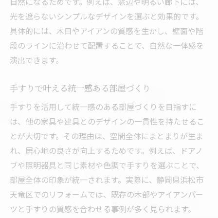
自然になるためです。例えば、窓辺や明るい廊下には、
手すりをおしゃれに見せる設置アイデア
光を遮らないシンプルなデザインを選ぶと効果的です。
生活動線を考えた手すりの配置方法
具体的には、木目やアイアンの質感を生かし、壁面や階
手すり設置で暮らしやすさを向上させるコ
段のラインに沿わせて配置することで、自然な一体感を
ツ
演出できます。
インテリアとの相性を考えた手すり設計
手すりで叶える統一感ある部屋づくり
家族構成に合わせた手すり設置の工夫
手すりを活用して統一感のある部屋づくりを目指すに
手すりをアクセントにする空間演出術
は、他の家具や建具とのデザインの一貫性を持たせるこ
インテリアに映える手すり素材の選び方
とが大切です。その理由は、空間全体にまとまりが生ま
人気の手すり素材とインテリアの関係性
れ、居心地の良さが向上するためです。例えば、ドアノ
素材別手すりの特徴と選び方を解説
ブや照明器具と同じ素材や色調で手すりを選ぶことで、
手すり素材で変わる空間の印象と魅力
部屋全体の印象が統一されます。実際に、静岡県浜松市
アイアンや木製手すりの比較ポイント
天竜区でのリフォームでは、既存の木部やアイアンパー
手すり素材選びで叶える理想の住まい
ツと手すりの質感を合わせる事例が多く見られます。