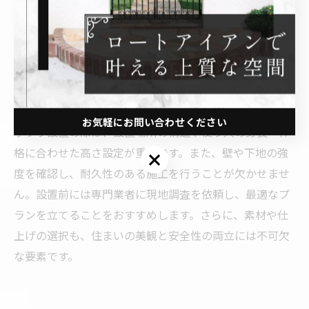
設置後も定期的な点検やメンテナンスを行うことで、長
く安心して使えます。地元業者のアフターサポートを活
用し、住まいに合った手すりを最大限に活かしましょ
う。
手すり設置時のポイントと注意点まとめ
お気軽にお問い合わせください
手すり設置の際は、設置場所の構造や使う人の身長・体
格に合わせた高さ設定が重要です。また、壁や下地の強
お気軽にお問い合わせください
度を確認し、耐久性のある施工を行うことが欠かせませ
ん。設置前には専門業者に現地調査を依頼し、最適なプ
ランを立てることをおすすめします。さらに、素材や仕
上げの選択も、住まいの美観と安全性の両立には不可欠
な要素です。