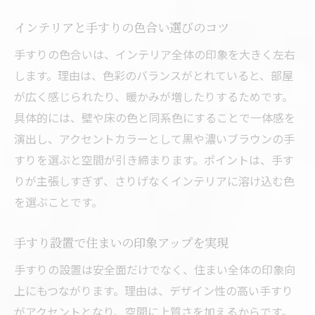
環境に優しい手すり素材の選定法
インテリアと手すりの色合い選びのコツ
介護と美しさを両立する手すり活用法
手すりの色合いは、インテリア全体の印象を大きく左右
介護シーンで役立つ手すりの設置方法
します。理由は、色彩のバランスがとれていると、部屋
手すりで実現する快適な介護空間づくり
が広く感じられたり、暖かみが増したりするためです。
美しさを損なわない手すり活用の工夫
具体的には、壁や床の色と同系色にすることで一体感を
手すり設置で家族の負担を軽減する方法
演出し、アクセントカラーとして黒や濃いブラウンの手
介護保険を活用できる手すり設置ポイント
すりを選ぶと空間が引き締まります。ポイントは、手す
おしゃれと機能性を兼ね備えた手すり活用
りが主張しすぎず、さりげなくインテリアに溶け込む色
地元で信頼できる手すりリフォームの進め方
を選ぶことです。
信頼できるリフォーム業者の選び方ガイド
手すり設置で住まいの印象アップを実現
手すりリフォームの流れと打ち合わせのコ
ツ
手すりの設置は安全面だけでなく、住まい全体の印象向
上にもつながります。理由は、デザイン性の高い手すり
口コミで評判の高い手すり業者の特徴
がアクセントとなり、空間に上質さを加えるからです。