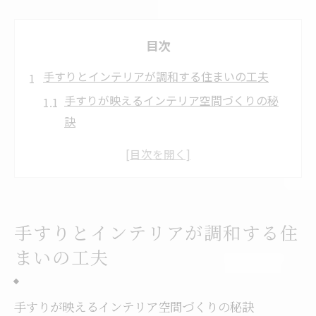
目次
手すりとインテリアが調和する住まいの工夫
手すりが映えるインテリア空間づくりの秘
訣
自然と調和する手すりの配置ポイント
手すりで叶える統一感ある部屋づくり
インテリアと手すりの色合い選びのコツ
手すり設置で住まいの印象アップを実現
手すりとインテリアが調和する住
手すりと家具のバランスを考えた配置術
まいの工夫
静岡県浜松市天竜区で叶える快適な手すり選び
地域に合う手すり選びのポイント解説
手すりが映えるインテリア空間づくりの秘訣
天竜区の住環境に適した手すりの特徴