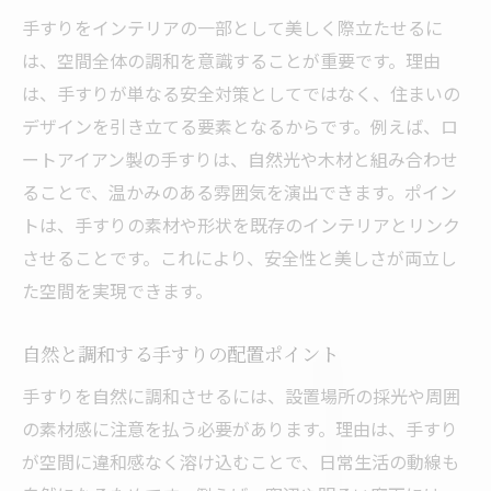
手すりをインテリアの一部として美しく際立たせるに
手すりの機能性と快適性を両立する方法
は、空間全体の調和を意識することが重要です。理由
実践しやすい手すり選びのチェックリスト
は、手すりが単なる安全対策としてではなく、住まいの
手すり設置で快適な暮らしをサポート
デザインを引き立てる要素となるからです。例えば、ロ
地元ニーズに応える手すりの選定基準
ートアイアン製の手すりは、自然光や木材と組み合わせ
安全性もデザイン性も諦めない手すりの秘訣
ることで、温かみのある雰囲気を演出できます。ポイン
安全性重視の手すりデザイン実例紹介
トは、手すりの素材や形状を既存のインテリアとリンク
手すり設置で家族の安全と安心を確保
させることです。これにより、安全性と美しさが両立し
た空間を実現できます。
デザイン性が高い手すりの選び方ガイド
手すりで部屋のおしゃれ度をアップする方
自然と調和する手すりの配置ポイント
法
手すりを自然に調和させるには、設置場所の採光や周囲
安全と美を兼ね備えた手すり活用法
の素材感に注意を払う必要があります。理由は、手すり
手すり設置時のポイントと注意点まとめ
が空間に違和感なく溶け込むことで、日常生活の動線も
暮らしに寄り添うおしゃれな手すり設置術