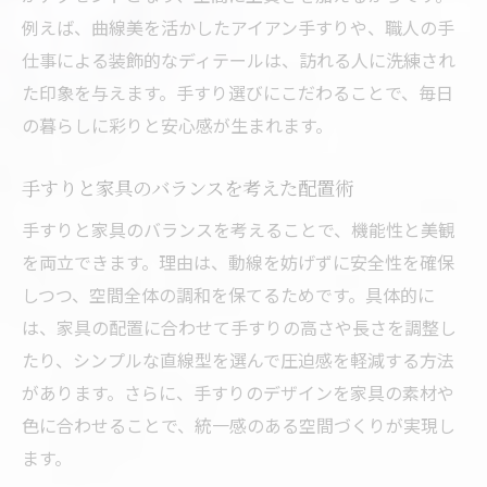
手すりリフォームで重視すべきポイント
例えば、曲線美を活かしたアイアン手すりや、職人の手
リフォーム後のメンテナンス対応について
仕事による装飾的なディテールは、訪れる人に洗練され
安心して依頼できる地元業者の見極め方
た印象を与えます。手すり選びにこだわることで、毎日
毎日の安心と空間美を高める手すりのポイント
の暮らしに彩りと安心感が生まれます。
手すり設置で得られる安心感の理由とは
毎日に寄り添う手すりの選び方と使い方
手すりと家具のバランスを考えた配置術
美しい空間を生む手すり活用のアイデア
手すりと家具のバランスを考えることで、機能性と美観
手すりの高さや形状選びの重要性を解説
を両立できます。理由は、動線を妨げずに安全性を確保
しつつ、空間全体の調和を保てるためです。具体的に
手すりで空間美と安全性を両立する工夫
は、家具の配置に合わせて手すりの高さや長さを調整し
住まいの価値を高める手すりの役割
たり、シンプルな直線型を選んで圧迫感を軽減する方法
があります。さらに、手すりのデザインを家具の素材や
色に合わせることで、統一感のある空間づくりが実現し
ます。