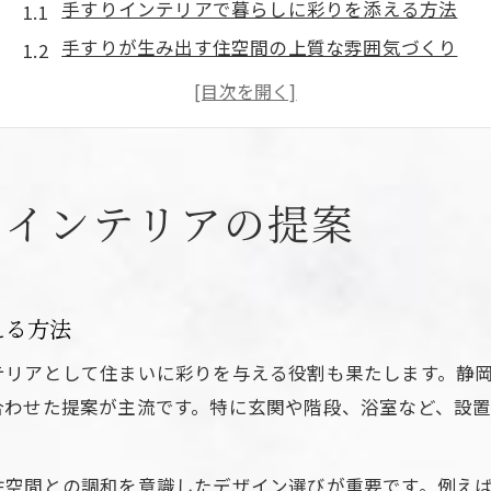
手すりインテリアで暮らしに彩りを添える方法
手すりが生み出す住空間の上質な雰囲気づくり
手すりインテリアで家族が安心する住まいへ
住まいのアクセントとなる手すりアイデア集
手すり選びが暮らしの快適さを左右する理由
デザイン性と安心感を兼ねた手すり選び
りインテリアの提案
手すり選びでデザインと安心感を両立する秘訣
スタイリッシュな手すりが空間を引き立てる理由
手すりの材質がインテリアに与える影響を解説
える方法
暮らしに調和する手すりのデザイン選定ポイント
テリアとして住まいに彩りを与える役割も果たします。静
手すり設置で得られる安心感とそのメリット
合わせた提案が主流です。特に玄関や階段、浴室など、設
静岡県浜松市中央区で注目の手すり施工法
手すり施工法の最新トレンドを解説
住空間との調和を意識したデザイン選びが重要です。例え