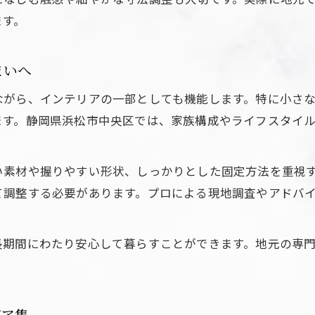
手すりインテリアの配置で空間を広く見せる技
ます。
手すりを活かした実用的な空間づくりのコツ
動きやすい住まいへ導く手すり設置の考え方
まいへ
調和する手すりインテリアの魅力再発見
ながら、インテリアの一部としても機能します。特に小さ
手すりインテリアで叶える統一感ある住まい
ます。静岡県浜松市中央区では、家族構成やライフスタイ
空間に馴染む手すりデザインの選び方と工夫
手すりがもたらすインテリアの調和と安心感
い素材や握りやすい形状、しっかりとした固定方法を重視
違和感を感じさせない手すりの配置アイデア
て調整する必要があります。プロによる現地調査やアドバ
お気軽にお問い合わせください
お気軽にお問い合わせください
手すりインテリアの色や素材選びのポイント
長期間にわたり安心して暮らすことができます。地元の専
デア集