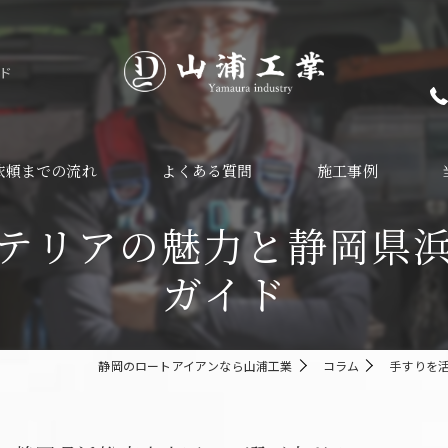
ド
依頼までの流れ
よくある質問
施工事例
テリアの魅力と静岡県
手
ガイド
ガ
ガ
静岡のロートアイアンなら山浦工業
コラム
手すりを
イ
ア