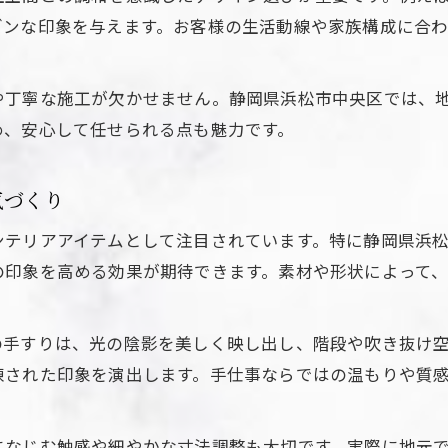
地元で注目される手すりインテリア施工の特徴
ダンな印象を与えます。お客様の生活動線や家族構成に合
職人技が光る手すり施工事例と魅力紹介
手すりの取り付けポイントと失敗しない方法
や丁寧な施工が欠かせません。静岡県浜松市中央区では、
信頼できる施工技術で安心の手すり空間へ
め、安心して任せられる点も魅力です。
住まいの個性を引き出す手すりの活用術
手すりで住まいの個性を演出する工夫とコツ
気づくり
手すりインテリアの活用術で自分らしい空間を実
ンテリアアイテムとして注目されています。特に静岡県浜
オリジナル手すりが引き出す家の魅力
の印象を高める効果が期待できます。素材や形状によって
手すり選びでインテリアの印象が変わる理由
手すりをアクセントにしたコーディネート術
の手すりは、光の陰影を美しく映し出し、階段や吹き抜け
手すりが変える空間づくりの秘訣を解説
練された印象を演出します。手仕事ならではの温もりや質
手すり導入で変わる空間デザインのポイント
手すりがもたらす快適な動線と安全性の工夫
になじむ触感や細やかな寸法調整も大切です。実際に地元